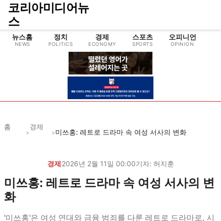
코리아미디어뉴
스
뉴스홈
정치
경제
스포츠
오피니언
NEWS
POLITICS
ECONOMY
SPORTS
OPINION
CU
홈
경제
미쓰홍: 레트로 드라마 속 여성 서사의 변화
>
>
경제
2026년 2월 11일 00:00
기자:
허지훈
미쓰홍: 레트로 드라마 속 여성 서사의 변
화
'미쓰홍'은 여성 연대와 금융 범죄를 다룬 레트로 드라마로, 시