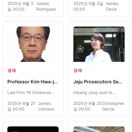
2025년 9월 3
James
2025년 9월 3일
Ashley
MediCube, Surpassing
experienced a 4.80%
일 00:00
Rodriguez
00:00
Davis
Amorepacific in Market
decline following the
Capitalization to Secure
commencement of an
Leading Position
investigation concerning
possible copyright
violations involving G-
Dragon. The company's
executive producer, Yang
Hyun-suk, is also facing
scrutiny from law
경제
enforcement.
경제
Professor Kim Hwa-jin
Jeju Prosecutors Seek
Drives Corporate
3-Year Sentence for
Law Firm YK Enhances
Hwang Jung-eum is
Governance Changes
Hwang Jung-eum in
ESG and Commercial Law
Embezzlement Case
facing a request for a 3-
2025년 8월 27
James
2025년 8월 20
Christopher
Strategy by Hiring
year prison sentence from
일 00:00
Johnson
일 00:00
Garcia
Professor Kim Hwa-jin
the Jeju District
Prosecutors' Office in
connection to charges of
embezzling 4.3 billion won