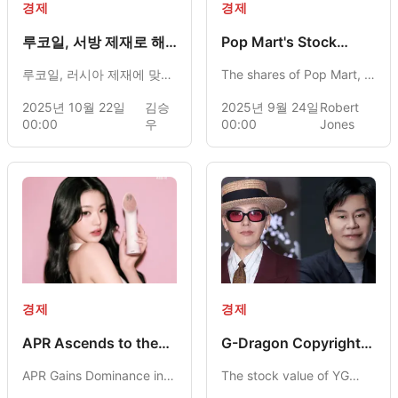
경제
경제
루코일, 서방 제재로 해
Pop Mart's Stock
외 자산 매각 추진
Skyrockets: Launch of
루코일, 러시아 제재에 맞서
The shares of Pop Mart, a
Mini Labubu Dolls
해외 자산 매각 계획 발표.
prominent Chinese toy
2025년 10월 22일
김승
2025년 9월 24일
Robert
OFAC 정리 면허에 따라 진
company, experienced a
00:00
우
00:00
Jones
행 예정
remarkable ascent of 11%
following the
announcement of the Mini
Labubu Doll series, fueling
optimism about the
company's potential for
global growth.
경제
경제
APR Ascends to the
G-Dragon Copyright
Forefront of the
Allegations Impact YG
APR Gains Dominance in
The stock value of YG
Korean Cosmetics
Entertainment's Stock
Industry
K-Beauty Sector with
Performance
Entertainment