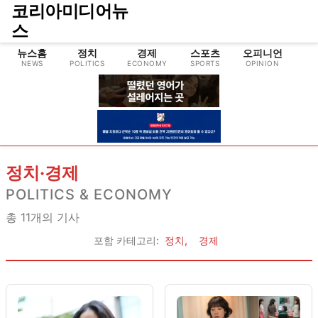
코리아미디어뉴
스
뉴스홈
정치
경제
스포츠
오피니언
NEWS
POLITICS
ECONOMY
SPORTS
OPINION
CU
정치·경제
POLITICS & ECONOMY
총
11
개의 기사
포함 카테고리:
정치
,
경제