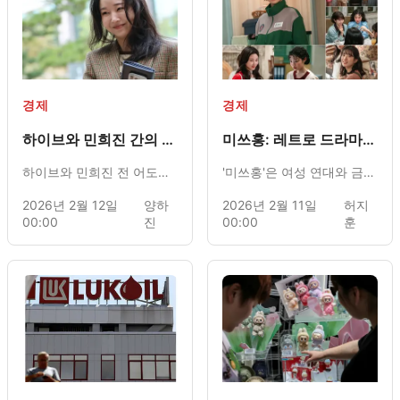
경제
경제
하이브와 민희진 간의 법
미쓰홍: 레트로 드라마
적 갈등에서 민희진이 승
속 여성 서사의 변화
하이브와 민희진 전 어도어
'미쓰홍'은 여성 연대와 금융
리하면서, 주식 거래 금
액 256억 원 지급 판결
대표 사이의 주식 관련 법적
범죄를 다룬 레트로 드라마
2026년 2월 12일
양하
2026년 2월 11일
허지
다툼에서 법정은 민희진에
로, 시대적 차별 속에서 여성
00:00
진
00:00
훈
게 유리한 판결을 내렸다. 하
의 능동적 역할을 강조하는
이브가 제기한 경영권 탈취
서사가 주목받고 있다.
의혹 등의 주장으로 계약 해
지를 시도했으나, 법원은 이
를 받아들이지 않고 하이브
가 민희진에게 256억 원 상
당의 주식 매수 대금을 지급
해야 한다고 명령했다.