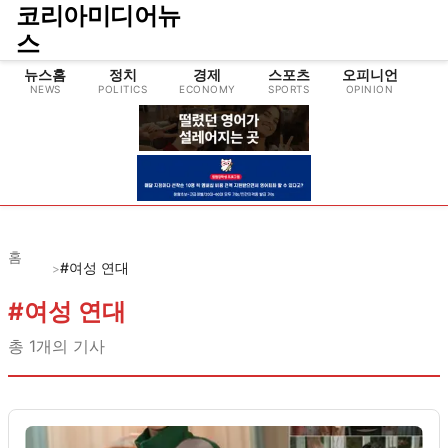
코리아미디어뉴
스
뉴스홈
정치
경제
스포츠
오피니언
NEWS
POLITICS
ECONOMY
SPORTS
OPINION
CU
홈
#여성 연대
>
#
여성 연대
총
1
개의 기사