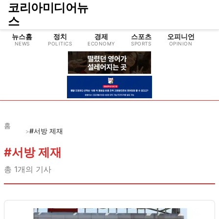
코리아미디어뉴
스
뉴스홈
정치
경제
스포츠
오피니언
NEWS
POLITICS
ECONOMY
SPORTS
OPINION
CU
홈
#서방 제재
>
#
서방 제재
총
1
개의 기사